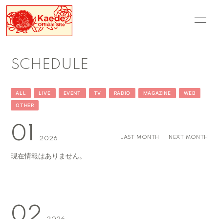
HOME
INFORMATION
SCHEDULE
SCHEDULE
PROFILE
VIDEO
DISCOGRAPHY
ALL
LIVE
EVENT
TV
RADIO
MAGAZINE
WEB
OTHER
01
LAST MONTH
NEXT MONTH
2026
現在情報はありません。
02